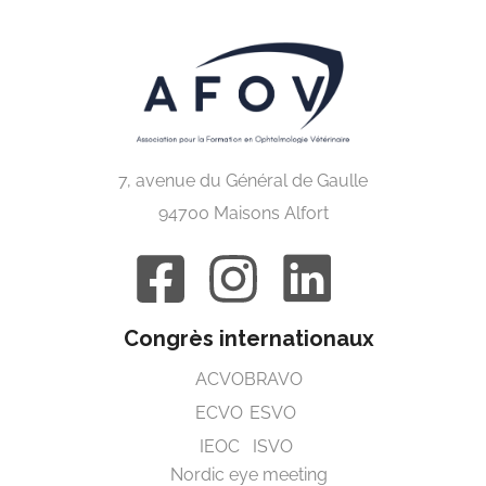
7, avenue du Général de Gaulle
94700 Maisons Alfort
Congrès internationaux
ACVO
BRAVO
ECVO
ESVO
IEOC
ISVO
Nordic eye meeting