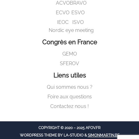
ACVO
BRAVO
ECVO
ESVO
IEOC
ISVO
Nordic eye meeting
Congrès en France
GEMO
SFEROV
Liens utiles
Qui sommes nous ?
Foire aux questions
Contactez nous !
COPYRIGHT © 2020 – 2025 AFOV.FR
WORDPRESS THEME BY LA-STUDIO &
SIMONMARTIN.BE