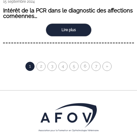
15 septembre 2024
Intérêt de la PCR dans le diagnostic des affections
cornéennes...
Lire plus
1
2
3
4
5
6
7
»