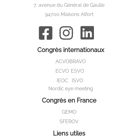
7, avenue du Général de Gaulle
94700 Maisons Alfort
Congrès internationaux
ACVO
BRAVO
ECVO
ESVO
IEOC
ISVO
Nordic eye meeting
Congrès en France
GEMO
SFEROV
Liens utiles