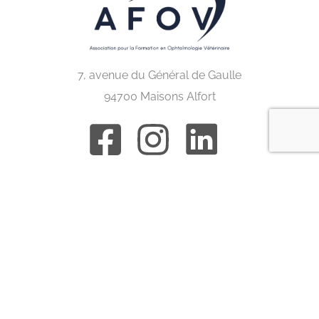
7, avenue du Général de Gaulle
94700 Maisons Alfort
Congrès internationaux
ACVO
BRAVO
ECVO
ESVO
IEOC
ISVO
Nordic eye meeting
Congrès en France