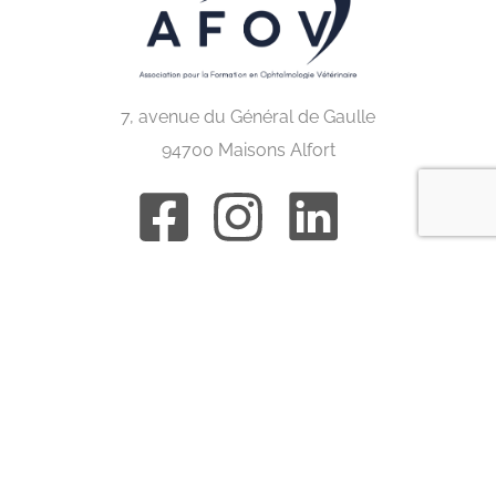
7, avenue du Général de Gaulle
94700 Maisons Alfort
Congrès internationaux
ACVO
BRAVO
ECVO
ESVO
IEOC
ISVO
Nordic eye meeting
Congrès en France