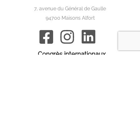
7, avenue du Général de Gaulle
94700 Maisons Alfort
Congrès internationaux
ACVO
BRAVO
ECVO
ESVO
IEOC
ISVO
Nordic eye meeting
Congrès en France
GEMO
SFEROV
Liens utiles