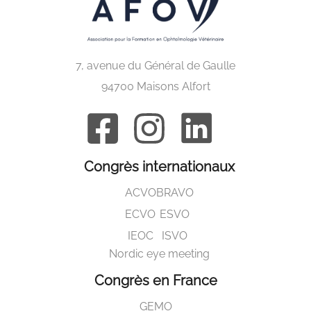
7, avenue du Général de Gaulle
94700 Maisons Alfort
Congrès internationaux
ACVO
BRAVO
ECVO
ESVO
IEOC
ISVO
Nordic eye meeting
Congrès en France
GEMO