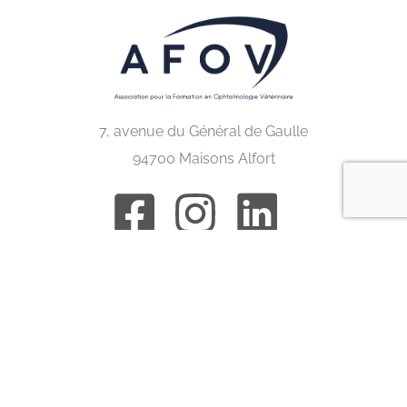
7, avenue du Général de Gaulle
94700 Maisons Alfort
Congrès internationaux
ACVO
BRAVO
ECVO
ESVO
IEOC
ISVO
Nordic eye meeting