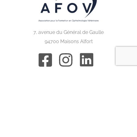
7, avenue du Général de Gaulle
94700 Maisons Alfort
Congrès internationaux
ACVO
BRAVO
ECVO
ESVO
IEOC
ISVO
Nordic eye meeting
Congrès en France