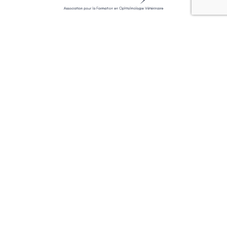
7, avenue du Général de Gaulle
94700 Maisons Alfort
Congrès internationaux
ACVO
BRAVO
ECVO
ESVO
IEOC
ISVO
Nordic eye meeting
Congrès en France
GEMO
SFEROV