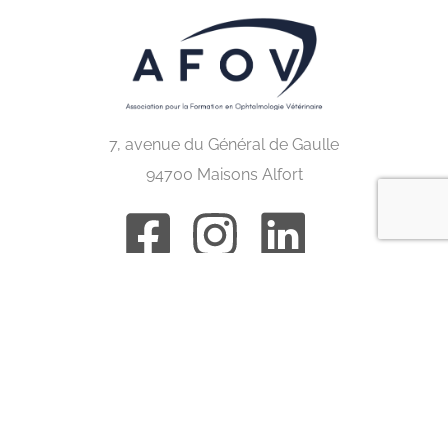
7, avenue du Général de Gaulle
94700 Maisons Alfort
Congrès internationaux
ACVO
BRAVO
ECVO
ESVO
IEOC
ISVO
Nordic eye meeting