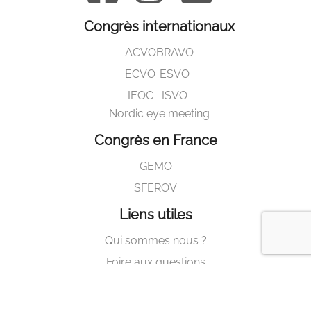
Congrès internationaux
ACVO
BRAVO
ECVO
ESVO
IEOC
ISVO
Nordic eye meeting
Congrès en France
GEMO
SFEROV
Liens utiles
Qui sommes nous ?
Foire aux questions
Contactez nous !