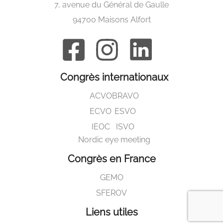
7, avenue du Général de Gaulle
94700 Maisons Alfort
Congrès internationaux
ACVO
BRAVO
ECVO
ESVO
IEOC
ISVO
Nordic eye meeting
Congrès en France
GEMO
SFEROV
Liens utiles