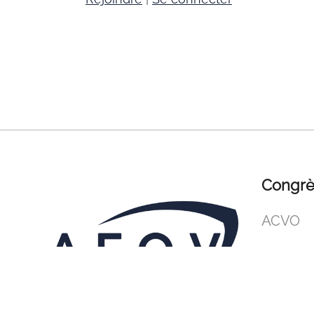
Congrè
ACVO
ECVO
IEOC
BRAVO