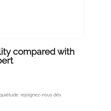
ility compared with
bert
nquiétude, rejoignez-nous dès