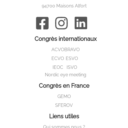
94700 Maisons Alfort
Congrès internationaux
ACVO
BRAVO
ECVO
ESVO
IEOC
ISVO
Nordic eye meeting
Congrès en France
GEMO
SFEROV
Liens utiles
Qui sommes nous ?