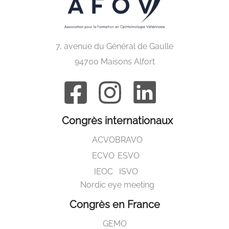
7, avenue du Général de Gaulle
94700 Maisons Alfort
Congrès internationaux
ACVO
BRAVO
ECVO
ESVO
IEOC
ISVO
Nordic eye meeting
Congrès en France
GEMO