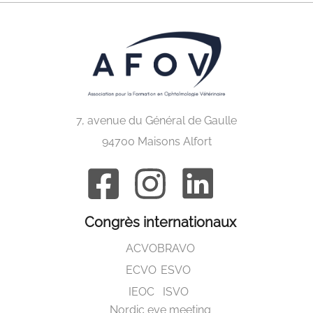
7, avenue du Général de Gaulle
94700 Maisons Alfort
Congrès internationaux
ACVO
BRAVO
ECVO
ESVO
IEOC
ISVO
Nordic eye meeting