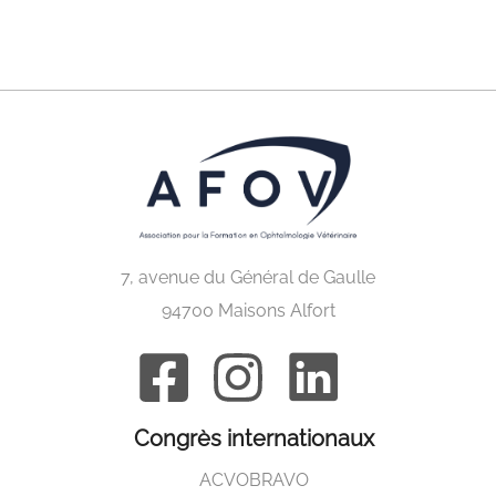
7, avenue du Général de Gaulle
94700 Maisons Alfort
Congrès internationaux
ACVO
BRAVO