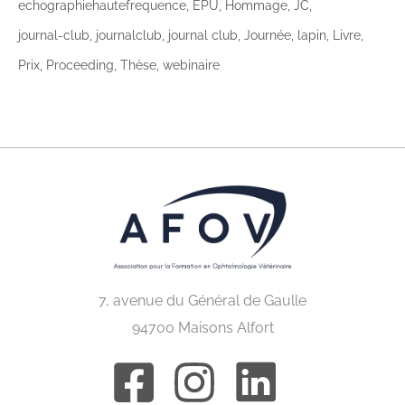
echographiehautefrequence
EPU
Hommage
JC
journal-club
journalclub
journal club
Journée
lapin
Livre
Prix
Proceeding
Thèse
webinaire
7, avenue du Général de Gaulle
94700 Maisons Alfort