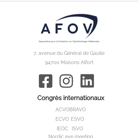
7, avenue du Général de Gaulle
94700 Maisons Alfort
Congrès internationaux
ACVO
BRAVO
ECVO
ESVO
IEOC
ISVO
Nordic eye meeting