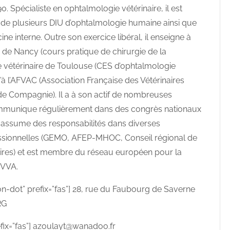
0. Spécialiste en ophtalmologie vétérinaire, il est
e de plusieurs DIU d’ophtalmologie humaine ainsi que
 interne. Outre son exercice libéral, il enseigne à
e de Nancy (cours pratique de chirurgie de la
le vétérinaire de Toulouse (CES d’ophtalmologie
qu’à l’AFVAC (Association Française des Vétérinaires
e Compagnie). Il a à son actif de nombreuses
ommunique régulièrement dans des congrès nationaux
Il assume des responsabilités dans diverses
essionnelles (GEMO, AFEP-MHOC, Conseil régional de
naires) et est membre du réseau européen pour la
OVVA.
on-dot” prefix=”fas”] 28, rue du Faubourg de Saverne
RG
efix=”fas”] azoulayt@wanadoo.fr