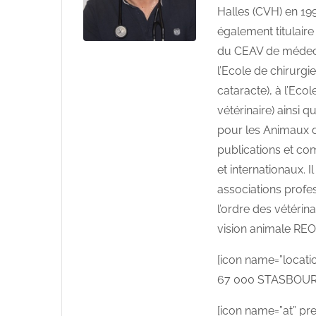
Halles (CVH) en 199
également titulair
du CEAV de médecine
l’Ecole de chirurgi
cataracte), à l’Eco
vétérinaire) ainsi 
pour les Animaux d
publications et c
et internationaux. 
associations prof
l’ordre des vétéri
vision animale RE
[icon name=”locati
67 000 STASBOU
[icon name=”at” pr