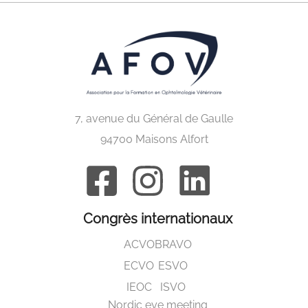
7, avenue du Général de Gaulle
94700 Maisons Alfort
Congrès internationaux
ACVO
BRAVO
ECVO
ESVO
IEOC
ISVO
Nordic eye meeting